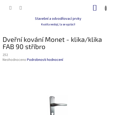
Přejít
NÁKUP
na
obsah
KOŠÍK
Stavební a odvodňovací prvky
Kvalita nestojí, ta se vyplácí!
Dveřní kování Monet - klika/klika
FAB 90 stříbro
252
Průměrné
Neohodnoceno
Podrobnosti hodnocení
hodnocení
produktu
je
0,0
z
5
hvězdiček.