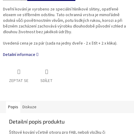
Dveřní kování je vyrobeno ze speciální hliníkové slitiny, opatřené
eloxem ve stříbrném odstínu. Tato ochranná vrstva je mimořádně
odolná vůči povětrnostním vlivům, potu lisdkých rukou, korozi a při
bězném zacházení zachovává výrobku dlouhodobě původní vzhled a
dlouhou životnost bez jakékoli údržby.
Uvedená cena je za pár (sada na jedny dveře - 2 x štít + 2 x klika).
Detailní informace
ZEPTAT SE
SDÍLET
Popis
Diskuze
Detailní popis produktu
Štítové kování včetně otvoru pro FAB, neboli vložku či