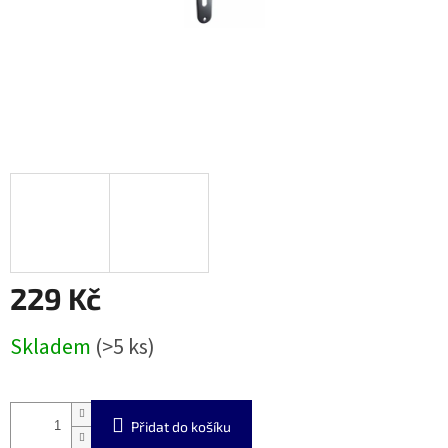
229 Kč
Měrná
Skladem
(>5 ks)
cena:
Přidat do košíku