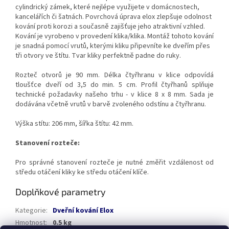
cylindrický zámek, které nejlépe využijete v domácnostech,
kancelářích či šatnách. Povrchová úprava elox zlepšuje odolnost
kování proti korozi a současně zajišťuje jeho atraktivní vzhled.
Kování je vyrobeno v provedení klika/klika. Montáž tohoto kování
je snadná pomocí vrutů, kterými kliku připevníte ke dveřím přes
tři otvory ve štítu. Tvar kliky perfektně padne do ruky.
Rozteč otvorů je 90 mm. Délka čtyřhranu v klice odpovídá
tloušťce dveří od 3,5 do min. 5 cm. Profil čtyřhanů splňuje
technické požadavky našeho trhu - v klice 8 x 8 mm. Sada je
dodávána včetně vrutů v barvě zvoleného odstínu a čtyřhranu.
Výška stítu: 206 mm, šířka štítu: 42 mm.
Stanovení rozteče:
Pro správné stanovení rozteče je nutné změřit vzdálenost od
středu otáčení kliky ke středu otáčení klíče.
Doplňkové parametry
Kategorie
:
Dveřní kování Elox
Hmotnost
:
0.5 kg