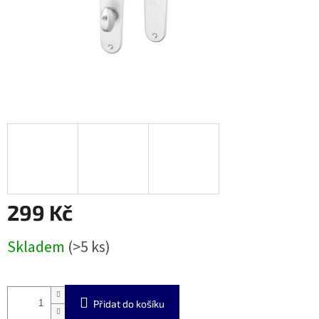
299 Kč
Měrná
Skladem
(>5 ks)
cena:
Přidat do košíku