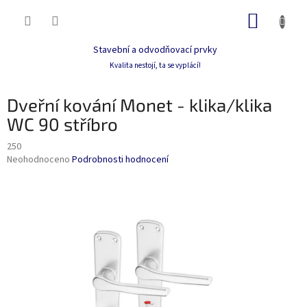
Přejít
NÁKUP
na
obsah
KOŠÍK
Stavební a odvodňovací prvky
Kvalita nestojí, ta se vyplácí!
Dveřní kování Monet - klika/klika
WC 90 stříbro
250
Průměrné
Neohodnoceno
Podrobnosti hodnocení
hodnocení
produktu
je
0,0
z
5
hvězdiček.