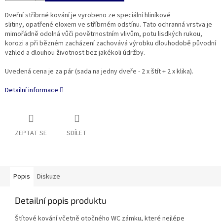
Dveřní stříbrné kování je vyrobeno ze speciální hliníkové
slitiny, opatřené eloxem ve stříbrném odstínu. Tato ochranná vrstva je
mimořádně odolná vůči povětrnostním vlivům, potu lisdkých rukou,
korozi a při bězném zacházení zachovává výrobku dlouhodobě původní
vzhled a dlouhou životnost bez jakékoli údržby.
Uvedená cena je za pár (sada na jedny dveře - 2 x štít + 2 x klika).
Detailní informace
ZEPTAT SE
SDÍLET
Popis
Diskuze
Detailní popis produktu
Štítové kování včetně otočného WC zámku, které nejlépe