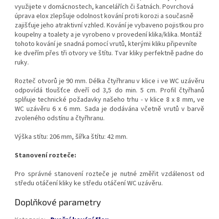
využijete v domácnostech, kancelářích či šatnách. Povrchová
úprava elox zlepšuje odolnost kování proti korozi a současně
zajišťuje jeho atraktivní vzhled. Kování je vybaveno pojistkou pro
koupelny a toalety a je vyrobeno v provedení klika/klika. Montáž
tohoto kování je snadná pomocí vrutů, kterými kliku připevníte
ke dveřím přes tři otvory ve štítu. Tvar kliky perfektně padne do
ruky.
Rozteč otvorů je 90 mm. Délka čtyřhranu v klice i ve WC uzávěru
odpovídá tloušťce dveří od 3,5 do min. 5 cm. Profil čtyřhanů
splňuje technické požadavky našeho trhu - v klice 8 x 8 mm, ve
WC uzávěru 6 x 6 mm. Sada je dodávána včetně vrutů v barvě
zvoleného odstínu a čtyřhranu.
Výška stítu: 206 mm, šířka štítu: 42 mm.
Stanovení rozteče:
Pro správné stanovení rozteče je nutné změřit vzdálenost od
středu otáčení kliky ke středu otáčení WC uzávěru.
Doplňkové parametry