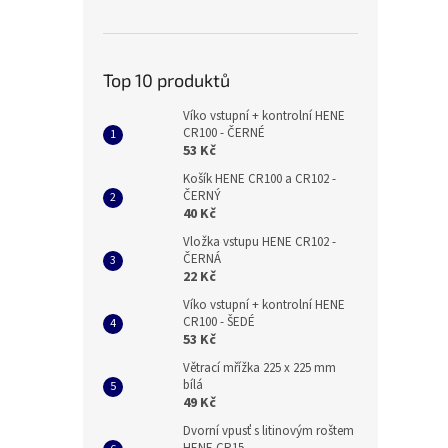
Top 10 produktů
Víko vstupní + kontrolní HENE
CR100 - ČERNÉ
53 Kč
Košík HENE CR100 a CR102 -
ČERNÝ
40 Kč
Vložka vstupu HENE CR102 -
ČERNÁ
22 Kč
Víko vstupní + kontrolní HENE
CR100 - ŠEDÉ
53 Kč
Větrací mřížka 225 x 225 mm
bílá
49 Kč
Dvorní vpusť s litinovým roštem