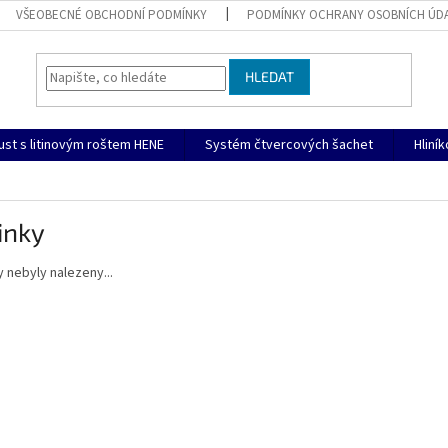
VŠEOBECNÉ OBCHODNÍ PODMÍNKY
PODMÍNKY OCHRANY OSOBNÍCH ÚD
HLEDAT
ust s litinovým roštem HENE
Systém čtvercových šachet
Hliní
inky
 nebyly nalezeny...