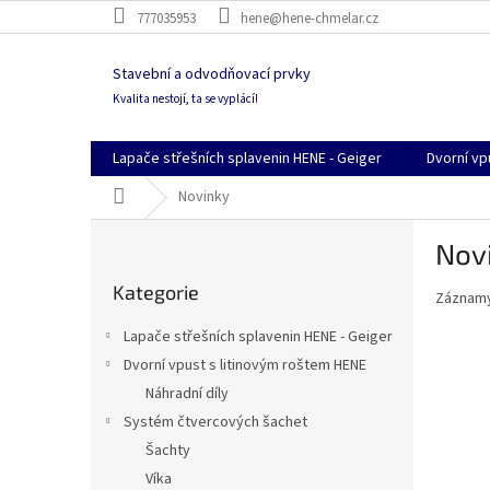
Přejít
777035953
hene@hene-chmelar.cz
na
obsah
Stavební a odvodňovací prvky
Kvalita nestojí, ta se vyplácí!
Lapače střešních splavenin HENE - Geiger
Dvorní vp
Domů
Novinky
P
Nov
o
Přeskočit
s
Kategorie
kategorie
Záznamy
t
r
Lapače střešních splavenin HENE - Geiger
a
Dvorní vpust s litinovým roštem HENE
n
Náhradní díly
n
í
Systém čtvercových šachet
p
Šachty
a
Víka