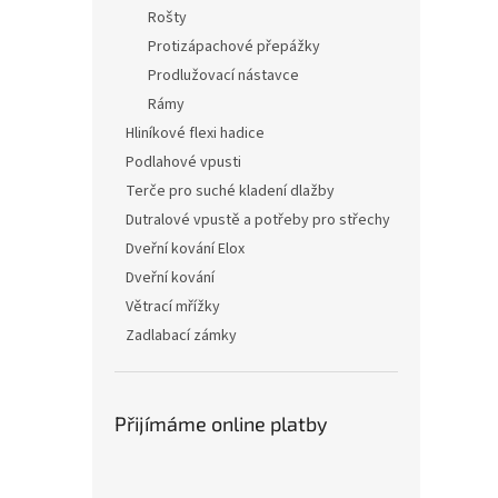
n
Rošty
e
Protizápachové přepážky
l
Prodlužovací nástavce
Rámy
Hliníkové flexi hadice
Podlahové vpusti
Terče pro suché kladení dlažby
Dutralové vpustě a potřeby pro střechy
Dveřní kování Elox
Dveřní kování
Větrací mřížky
Zadlabací zámky
Přijímáme online platby