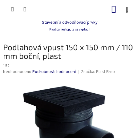
Přejít
NÁKUP
na
obsah
KOŠÍK
Stavební a odvodňovací prvky
Kvalita nestojí, ta se vyplácí!
Podlahová vpust 150 x 150 mm / 110
mm boční, plast
152
Průměrné
Neohodnoceno
Podrobnosti hodnocení
Značka:
Plast Brno
hodnocení
produktu
je
0,0
z
5
hvězdiček.