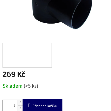
269 Kč
Měrná
Skladem
(>5 ks)
cena:
Přidat do košíku