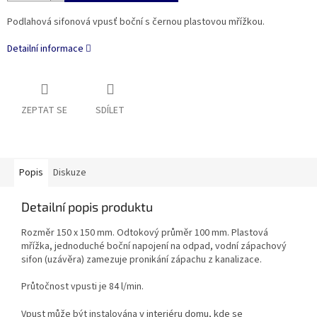
Podlahová sifonová vpusť boční s černou plastovou mřížkou.
Detailní informace
ZEPTAT SE
SDÍLET
Popis
Diskuze
Detailní popis produktu
Rozměr 150 x 150 mm. Odtokový průměr 100 mm. Plastová
mřížka, jednoduché boční napojení na odpad, vodní zápachový
sifon (uzávěra) zamezuje pronikání zápachu z kanalizace.
Průtočnost vpusti je 84 l/min.
v interiéru domu, kde se
Vpust může být instalována