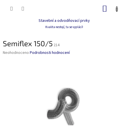
Přejít
NÁKUP
na
obsah
KOŠÍK
Stavební a odvodňovací prvky
Kvalita nestojí, ta se vyplácí!
Semiflex 150/5
214
Průměrné
Neohodnoceno
Podrobnosti hodnocení
hodnocení
produktu
je
0,0
z
5
hvězdiček.