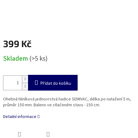
399 Kč
Měrná
Skladem
(>5 ks)
cena:
Přidat do košíku
Ohebná hliníková jednovrstvá hadice SEMIVAC, délka po natažení 5 m,
průměr 150 mm. Baleno ve stlačeném stavu - 150 cm.
Detailní informace