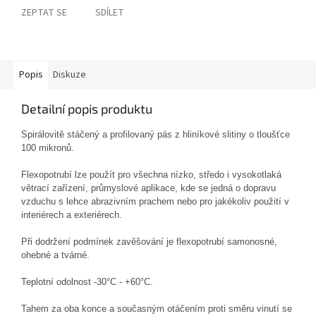
ZEPTAT SE
SDÍLET
Popis
Diskuze
Detailní popis produktu
Spirálovitě stáčený a profilovaný pás
z hliníkové slitiny o tloušťce
100
mikronů.
Flexopotrubí
lze použít pro všechna
nízko, středo i vysokotlaká
větrací zařízení,
průmyslové aplikace, kde se jedná o dopravu
vzduchu s lehce abrazivním prachem nebo pro
jakékoliv použití v
interiérech a exteriérech.
Při dodržení podmínek zavěšování je
flexopotrubí samonosné,
ohebné a tvárné.
Teplotní odolnost -30°C - +60°C.
Tahem za oba konce a současným otáčením proti
směru vinutí se