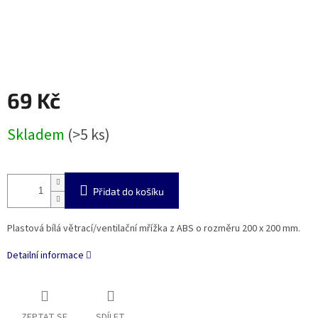
69 Kč
Měrná
Skladem
(>5 ks)
cena:
Přidat do košíku
Plastová bílá větrací/ventilační mřížka z ABS o rozměru 200 x 200 mm.
Detailní informace
ZEPTAT SE
SDÍLET