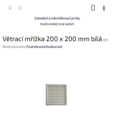
Přejít
NÁKUP
na
obsah
KOŠÍK
Stavební a odvodňovací prvky
Kvalita nestojí, ta se vyplácí!
Větrací mřížka 200 x 200 mm bílá
207
Průměrné
Neohodnoceno
Podrobnosti hodnocení
hodnocení
produktu
je
0,0
z
5
hvězdiček.