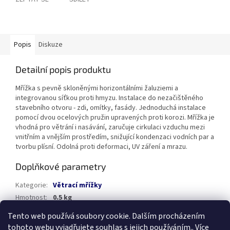
Popis
Diskuze
Detailní popis produktu
Mřížka s pevně skloněnými horizontálními žaluziemi a
integrovanou síťkou proti hmyzu. Instalace do nezačištěného
stavebního otvoru - zdi, omítky, fasády. Jednoduchá instalace
pomocí dvou ocelových pružin upravených proti korozi. Mřížka je
vhodná pro větrání i nasávání, zaručuje cirkulaci vzduchu mezi
vnitřním a vnějším prostředím, snižující kondenzaci vodních par a
tvorbu plísní. Odolná proti deformaci, UV záření a mrazu.
Doplňkové parametry
Kategorie
:
Větrací mřížky
Hmotnost
:
0.5 kg
Tento web používá soubory cookie. Dalším procházením
Z
tohoto webu vyjadřujete souhlas s jejich používáním.. Více