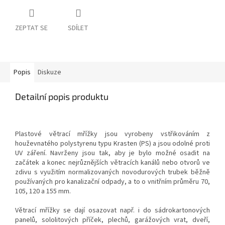
ZEPTAT SE
SDÍLET
Popis
Diskuze
Detailní popis produktu
Plastové větrací mřížky jsou vyrobeny vstřikováním z
houževnatého polystyrenu typu Krasten (PS) a jsou odolné proti
UV záření. Navrženy jsou tak, aby je bylo možné osadit na
začátek a konec nejrůznějších větracích kanálů nebo otvorů ve
zdivu s využitím normalizovaných novodurových trubek běžně
používaných pro kanalizační odpady, a to o vnitřním průměru 70,
105, 120 a 155 mm.
Větrací mřížky se dají osazovat např. i do sádrokartonových
panelů, sololitových příček, plechů, garážových vrat, dveří,