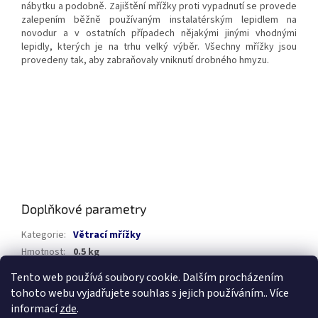
nábytku a podobně. Zajištění mřížky proti vypadnutí se provede
zalepením běžně používaným instalatérským lepidlem na
novodur a v ostatních případech nějakými jinými vhodnými
lepidly, kterých je na trhu velký výběr. Všechny mřížky jsou
provedeny tak, aby zabraňovaly vniknutí drobného hmyzu.
Doplňkové parametry
Kategorie
:
Větrací mřížky
Hmotnost
:
0.5 kg
Tento web používá soubory cookie. Dalším procházením
Z
tohoto webu vyjadřujete souhlas s jejich používáním.. Více
á
informací
zde
.