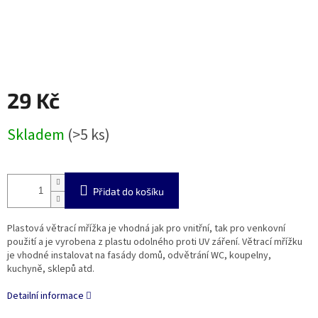
29 Kč
Měrná
Skladem
(>5 ks)
cena:
Přidat do košíku
Plastová větrací mřížka je vhodná jak pro vnitřní, tak pro venkovní
použití a je vyrobena z plastu odolného proti UV záření. Větrací mřížku
je vhodné instalovat na fasády domů, odvětrání WC, koupelny,
kuchyně, sklepů atd.
Detailní informace