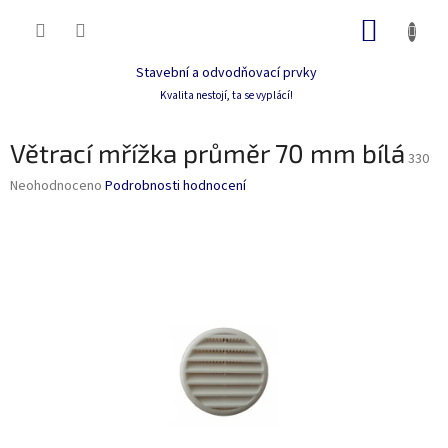
Přejít
NÁKUP
na
obsah
KOŠÍK
Stavební a odvodňovací prvky
Kvalita nestojí, ta se vyplácí!
Větrací mřížka průměr 70 mm bílá
330
Průměrné
Neohodnoceno
Podrobnosti hodnocení
hodnocení
produktu
je
0,0
z
5
hvězdiček.